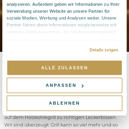
analysieren. Außerdem geben wir Informationen zu Ihrer
Verwendung unserer Website an unsere Partner für
soziale Medien, Werbung und Analysen weiter. Unsere
Partner führen diese Informationen möglicherweise mit
weiteren Daten zusammen, die Sie ihnen bereitgestellt
haben oder die sie im Rahmen Ihrer Nutzung der Dienste
gesammelt haben.
Details zeigen
ALLE ZULASSEN
Essen & Trinken
ANPASSEN
Rund um den Globus wird der Grill zelebriert, mit
verschiedenen Einflüssen, Gewürzen und Saucen.
Klar, beste Fleischqualität steht im Mittelpunkt, aber
ABLEHNEN
auch Gemüse, Fisch, Brot und sogar Süsses werden
auf dem Holzkohlegrill zu richtigen Leckerbissen.
Wir sind überzeugt: Grill kann so viel mehr und so