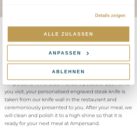
haben oder die sie im Rahmen Ihrer Nutzung der Dienste
gesammelt haben.
Details zeigen
ALLE ZULASSEN
Knife club
ANPASSEN
Become part of the Ampersand family
Imagine your visit to the Ampersand Grillrestaurant
ABLEHNEN
being crowned with a personalised steak knife. The
Ampersand Knife Club makes it possible. Each time
you visit, your personalised engraved steak knife is
taken from our knife wall in the restaurant and
ceremoniously presented to you. After your meal, we
will clean and polish it to a high shine so that it is
ready for your next meal at Ampersand.