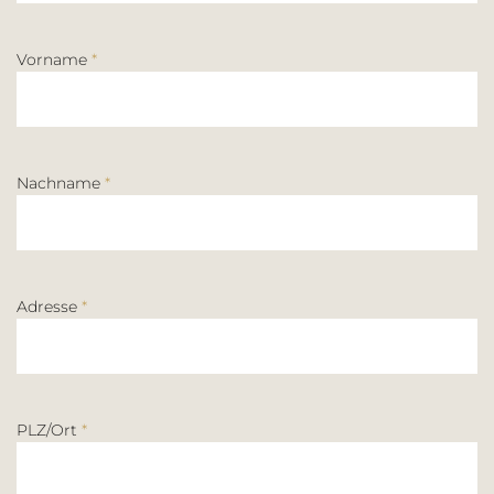
Vorname
*
Nachname
*
Adresse
*
PLZ/Ort
*